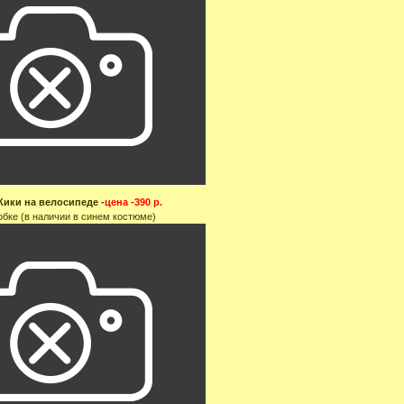
Кики на велосипеде -
цена -390 р.
обке (в наличии в синем костюме)