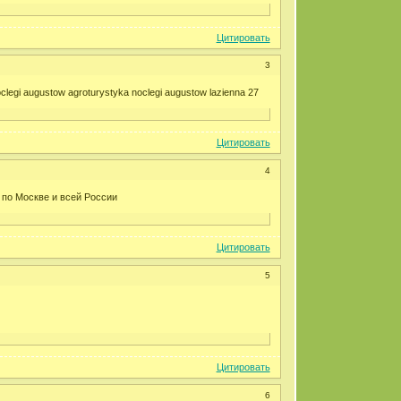
Цитировать
3
oclegi augustow agroturystyka noclegi augustow lazienna 27
Цитировать
4
 по Москве и всей России
Цитировать
5
Цитировать
6