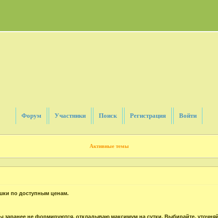
Форум
Участники
Поиск
Регистрация
Войти
Активные темы
шки по доступным ценам.
.
азы заранее не формируются, откладываю максимум на сутки. Выбирайте, уточняй