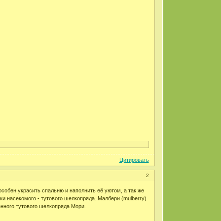
Цитировать
2
особен украсить спальню и наполнить её уютом, а так же
ки насекомого - тутового шелкопряда. Малбери (mulberry)
енного тутового шелкопряда Мори.