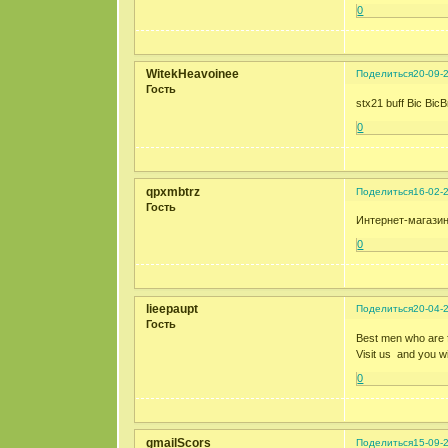
0
WitekHeavoinee
Поделиться
20-09-
Гость
stx21 buff Bic Bic
0
qpxmbtrz
Поделиться
16-02-
Гость
Интернет-магазин
0
liеepaupt
Поделиться
20-04-
Гость
Best men who are f
Visit us and you wil
0
gmailScors
Поделиться
15-09-