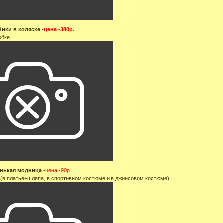
Кики в коляске -
цена -380р.
обке
енькая модница
-
цена -90р.
а (в платье+шляпа, в спортивном костюме и в джинсовом костюме)