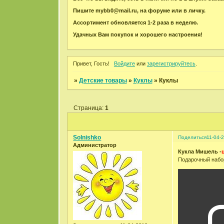
Пишите mybb0@mail.ru, на форуме или в личку.
Ассортимент обновляется 1-2 раза в неделю.
Удачных Вам покупок и хорошего настроения!
Привет, Гость!
Войдите
или
зарегистрируйтесь
.
»
Детские товары
»
Куклы
»
Куклы
Страница:
1
Solnishko
Поделиться
11-04-
Администратор
Кукла Мишель -
Подарочный набор