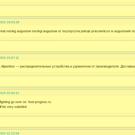
2022 19:03:29
Breat nocleg augustow noclegi augustow ul. turystyczna pokoje pracownicze w augustowie n
2023 15:07:11
 Alpenbox — распределительные устройства и удлинители от производителя. Доставка
2023 22:04:21
ighting go over on foot-prognoz.ru
l be very satisfied.
2023 22:15:04