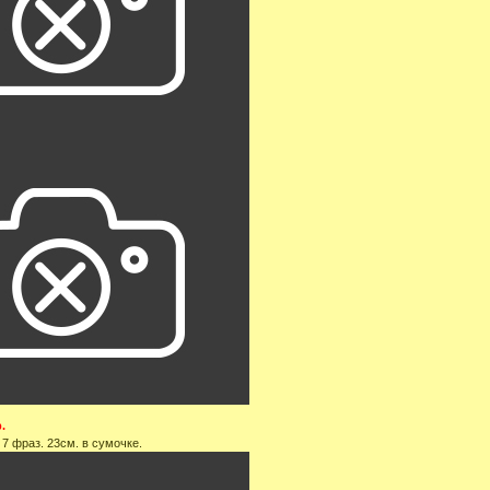
.
7 фраз. 23см. в сумочке.