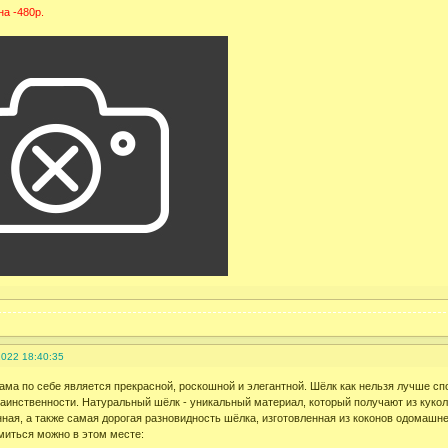
на -480р.
2022 18:40:35
ама по себе является прекрасной, роскошной и элегантной. Шёлк как нельзя лучше сп
таинственности. Натуральный шёлк - уникальный материал, который получают из кукол
нная, а также самая дорогая разновидность шёлка, изготовленная из коконов одомашн
миться можно в этом месте: