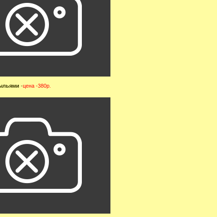
рыльями
-
цена -380р.