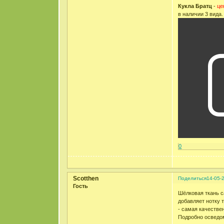
Кукла Братц
-
це
в наличии 3 вида.
0
Scotthen
Поделиться
14-05-
Гость
Шёлковая ткань с
добавляет нотку 
- самая качестве
Подробно осведо