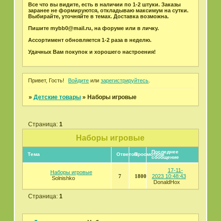
Все что вы видите, есть в наличии по 1-2 штуки. Заказы
заранее не формируются, откладываю максимум на сутки.
Выбирайте, уточняйте в темах. Доставка возможна.
Пишите mybb0@mail.ru, на форуме или в личку.
Ассортимент обновляется 1-2 раза в неделю.
Удачных Вам покупок и хорошего настроения!
Привет, Гость!
Войдите
или
зарегистрируйтесь
.
»
Детские товары
»
Наборы игровые
Страница:
1
Наборы игровые
Последнее
Тема
Ответов
Просмотров
сообщение
17-11-
Наборы игровые
7
1800
2023 10:48:43
Solnishko
DonaldHox
Страница:
1